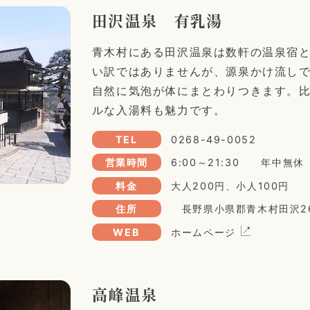
田沢温泉 有乳湯
青木村にある田沢温泉は数軒の温泉宿
い訳ではありませんが、源泉かけ流し
自然に気泡が体にまとわりつきます。
ルな入湯料も魅力です。
TEL
0268-49-0052
営業時間
6:00～21:30 年中無休
料金
大人200円、小人100円
住所
長野県小県郡青木村田沢26
WEB
ホームページ
高峰温泉