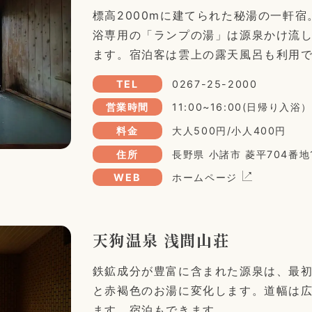
標高2000mに建てられた秘湯の一軒
浴専用の「ランプの湯」は源泉かけ流
ます。宿泊客は雲上の露天風呂も利用
TEL
0267-25-2000
営業時間
11:00~16:00(日帰り入浴）
料金
大人500円/小人400円
住所
長野県 小諸市 菱平704番地
WEB
ホームページ
天狗温泉 浅間山荘
鉄鉱成分が豊富に含まれた源泉は、最
と赤褐色のお湯に変化します。道幅は広
ます。宿泊もできます。