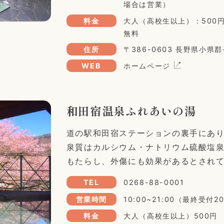
場合は営業）
料金
大人（高校生以上）：500
無料
住所
〒386-0603 長野県小
WEB
ホームページ
和田宿温泉ふれあいの湯
道の駅和田宿ステーションの裏手にあ
泉質はカルシウム・ナトリウム硫酸塩
もたらし、外傷にも効果があるとされ
TEL
0268-88-0001
営業時間
10:00~21:00（最終受付2
料金
大人（高校生以上）500円