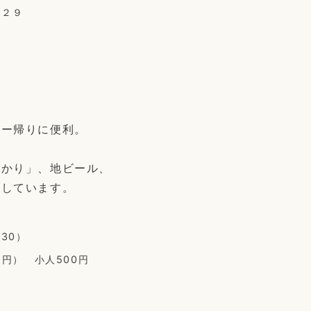
３２９
ャー帰りに便利。
。
あかり」、地ビール、
実しています。
：30）
00円） 小人500円