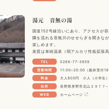
湯元 音無の湯
国道152号線沿いにあり、アクセスが
隣を流れる音無川のせせらぎを聞きな
楽しめます。
泉質は単純温泉（弱アルカリ性低拡張
TEL
0266-77-3939
営業時間
11:00~20:00（最終受付
料金
大人800円 小人（小学生
住所
長野県茅野市北山２９７７−
WEB
ホームページ