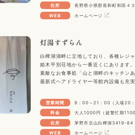
住所
長野県小県郡長和町和田４
WEB
ホームページ
灯湯すずらん
白樺湖湖畔に立地しており、各種レジ
姫木平別荘地から一番近くにあります
素敵なお食事処「山と湖畔のキッチン
最新式ヘアドライヤー等館内設備も充
営業時間
9：00～21：00（入場20
料金
大人1000円（超繁忙期11
住所
茅野市北山白樺湖3419-84
WEB
ホームページ