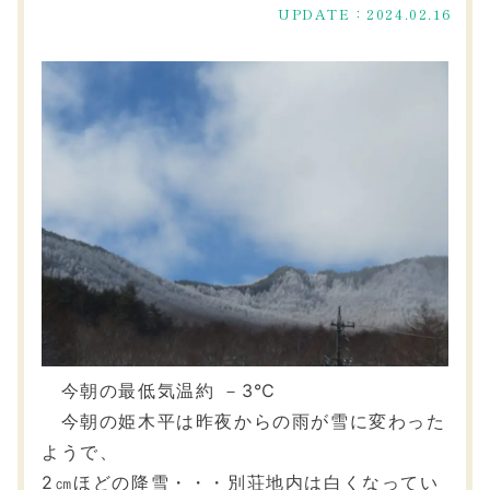
UPDATE：2024.02.16
今朝の最低気温約 －3℃
今朝の姫木平は昨夜からの雨が雪に変わった
ようで、
2㎝ほどの降雪・・・別荘地内は白くなってい