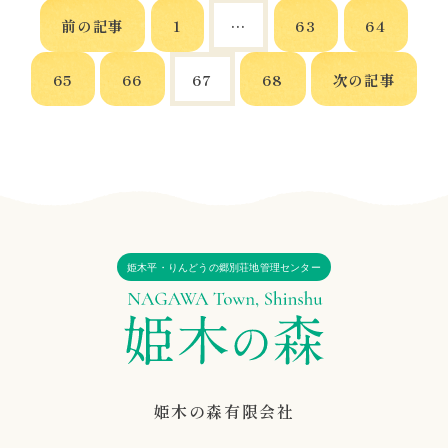
前の記事
1
…
63
64
65
66
67
68
次の記事
姫木平・りんどうの郷別荘地管理センター
姫木の森有限会社