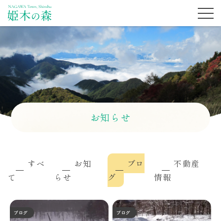
お知らせ
すべ
お知
ブロ
不動産
て
らせ
グ
情報
ブログ
ブログ