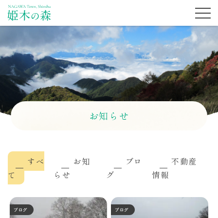
お知らせ
すべ
お知
ブロ
不動産
て
らせ
グ
情報
ブログ
ブログ